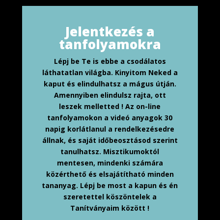
Jelentkezés a
tanfolyamokra
Lépj be Te is ebbe a csodálatos
láthatatlan világba. Kinyitom Neked a
kaput és elindulhatsz a mágus útján.
Amennyiben elindulsz rajta, ott
leszek melletted ! Az on-line
tanfolyamokon a videó anyagok 30
napig korlátlanul a rendelkezésedre
állnak, és saját időbeosztásod szerint
tanulhatsz. Misztikumoktól
mentesen, mindenki számára
közérthető és elsajátítható minden
tananyag. Lépj be most a kapun és én
szeretettel köszöntelek a
Tanítványaim között !