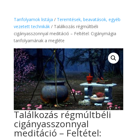
Tanfolyamok listája
/
Teremtések, beavatások, egyéb
vezetett technikák
/ Találkozás régmúltbéli
cigányasszonnyal meditáció – Feltétel: Cigánymágia
tanfolyamának a megléte
Találkozás régmúltbéli
cigányasszonnyal
meditáció – Feltétel: