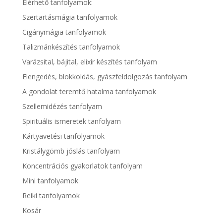
Elérhető tanfolyamok:
Szertartásmágia tanfolyamok
Cigánymágia tanfolyamok
Talizmánkészítés tanfolyamok
Varázsital, bájital, elixír készítés tanfolyam
Elengedés, blokkoldás, gyászfeldolgozás tanfolyam
A gondolat teremtő hatalma tanfolyamok
Szellemidézés tanfolyam
Spirituális ismeretek tanfolyam
Kártyavetési tanfolyamok
Kristálygömb jóslás tanfolyam
Koncentrációs gyakorlatok tanfolyam
Mini tanfolyamok
Reiki tanfolyamok
Kosár