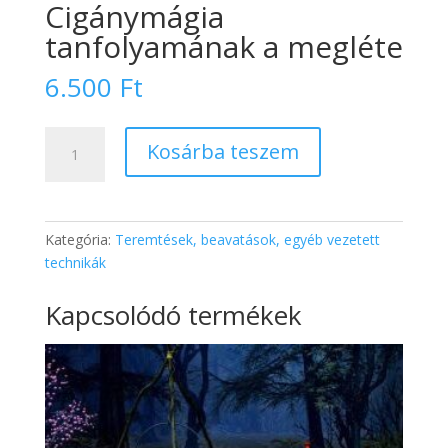
Cigánymágia
tanfolyamának a megléte
6.500
Ft
Találkozás
Kosárba teszem
régmúltbéli
cigányasszonnyal
meditáció
–
Kategória:
Teremtések, beavatások, egyéb vezetett
Feltétel:
technikák
Cigánymágia
tanfolyamának
Kapcsolódó termékek
a
megléte
mennyiség